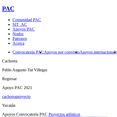
PAC
Comunidad PAC
SIT_AC
Apoyos PAC
Nodos
Patronos
Acerca
Convocatoria PAC
Apoyos por convenio
Apoyos internacionale
Cachorra
Pablo Augusto Tut Villegas
Regresar
Apoyo PAC 2021
cachorraproyecto
Yucatán
Apoyos Convocatoria PAC
Proyectos artísticos