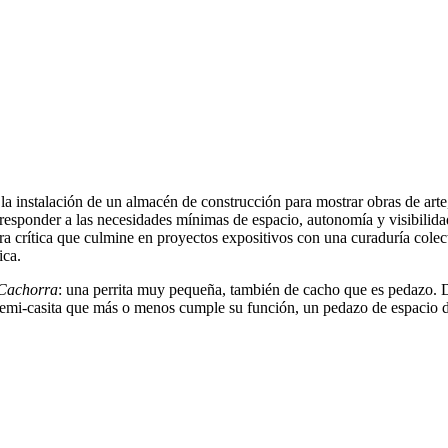
de la instalación de un almacén de construcción para mostrar obras de a
a responder a las necesidades mínimas de espacio, autonomía y visibilida
tura crítica que culmine en proyectos expositivos con una curaduría colect
ica.
Cachorra
: una perrita muy pequeña, también de cacho que es pedazo. 
emi-casita que más o menos cumple su función, un pedazo de espacio de